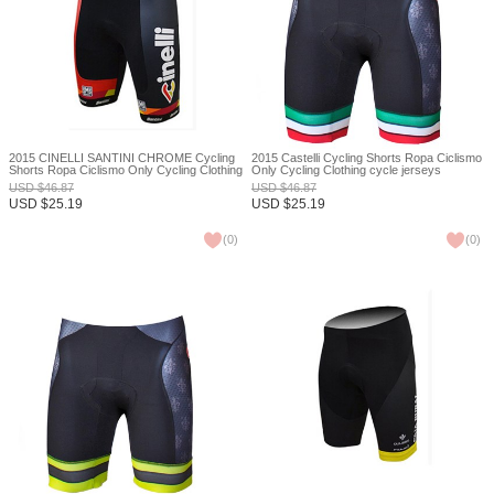
2015 CINELLI SANTINI CHROME Cycling
2015 Castelli Cycling Shorts Ropa Ciclismo
Shorts Ropa Ciclismo Only Cycling Clothing
Only Cycling Clothing cycle jerseys
cycle jerseys Ciclismo bicicletas maillot
Ciclismo bicicletas maillot ciclismo XXS
USD
$
46.87
USD
$
46.87
ciclismo XXS
USD
$
25.19
USD
$
25.19
(
0
)
(
0
)