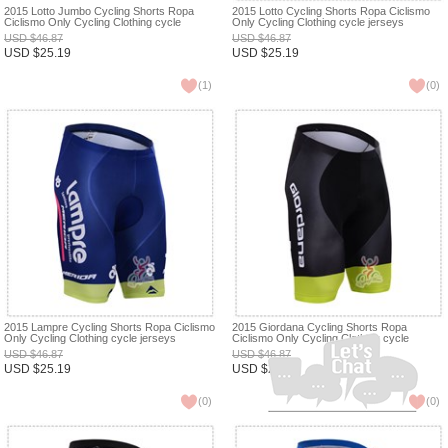
2015 Lotto Jumbo Cycling Shorts Ropa
2015 Lotto Cycling Shorts Ropa Ciclismo
Ciclismo Only Cycling Clothing cycle
Only Cycling Clothing cycle jerseys
jerseys Ciclismo bicicletas maillot ciclismo
Ciclismo bicicletas maillot ciclismo XXS
USD
$
46.87
USD
$
46.87
XXS
USD
$
25.19
USD
$
25.19
(
1
)
(
0
)
2015 Lampre Cycling Shorts Ropa Ciclismo
2015 Giordana Cycling Shorts Ropa
Only Cycling Clothing cycle jerseys
Ciclismo Only Cycling Clothing cycle
Ciclismo bicicletas maillot ciclismo XXS
jerseys Ciclismo bicicletas maillot ciclismo
USD
$
46.87
USD
$
46.87
XXS
USD
$
25.19
USD
$
25.19
(
0
)
(
0
)