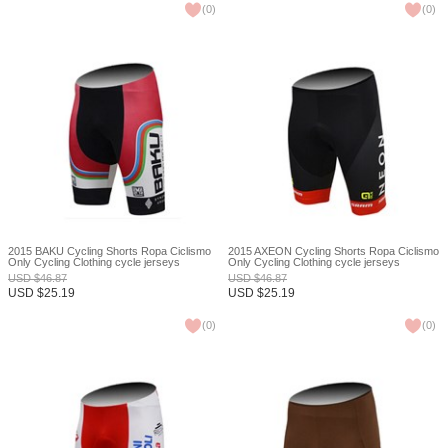
(
0
)
(
0
)
2015 BAKU Cycling Shorts Ropa Ciclismo
2015 AXEON Cycling Shorts Ropa Ciclismo
Only Cycling Clothing cycle jerseys
Only Cycling Clothing cycle jerseys
Ciclismo bicicletas maillot ciclismo XXS
Ciclismo bicicletas maillot ciclismo XXS
USD
$
46.87
USD
$
46.87
USD
$
25.19
USD
$
25.19
(
0
)
(
0
)