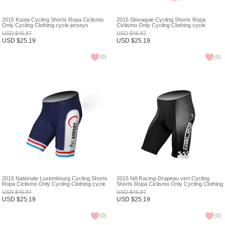
2015 Kuota Cycling Shorts Ropa Ciclismo
2015 Slovaquie Cycling Shorts Ropa
Only Cycling Clothing cycle jerseys
Ciclismo Only Cycling Clothing cycle
Ciclismo bicicletas maillot ciclismo XXS
jerseys Ciclismo bicicletas maillot ciclismo
USD
$
46.87
USD
$
46.87
XXS
USD
$
25.19
USD
$
25.19
(
0
)
(
0
)
2015 Nationale Luxembourg Cycling Shorts
2015 NA Racing-Drapeau vert Cycling
Ropa Ciclismo Only Cycling Clothing cycle
Shorts Ropa Ciclismo Only Cycling Clothing
jerseys Ciclismo bicicletas maillot ciclismo
cycle jerseys Ciclismo bicicletas maillot
USD
$
46.87
USD
$
46.87
XXS
ciclismo XXS
USD
$
25.19
USD
$
25.19
(
0
)
(
0
)