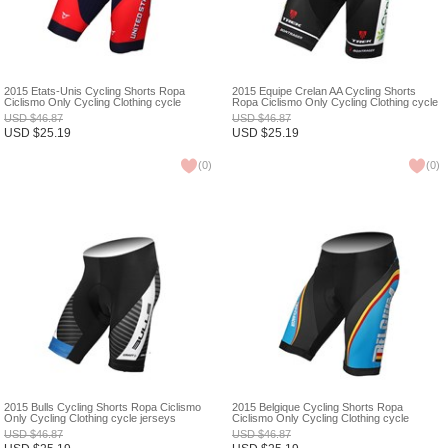
2015 États-Unis Cycling Shorts Ropa
2015 Équipe Crelan AA Cycling Shorts
Ciclismo Only Cycling Clothing cycle
Ropa Ciclismo Only Cycling Clothing cycle
jerseys Ciclismo bicicletas maillot ciclismo
jerseys Ciclismo bicicletas maillot ciclismo
USD
$
46.87
USD
$
46.87
XXS
XXS
USD
$
25.19
USD
$
25.19
(
0
)
(
0
)
2015 Bulls Cycling Shorts Ropa Ciclismo
2015 Belgique Cycling Shorts Ropa
Only Cycling Clothing cycle jerseys
Ciclismo Only Cycling Clothing cycle
Ciclismo bicicletas maillot ciclismo XXS
jerseys Ciclismo bicicletas maillot ciclismo
USD
$
46.87
USD
$
46.87
XXS