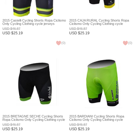
2015 Castelli Cycling Shorts Ropa Ciclismo
2015 CAJA RURAL Cycling Shorts Ropa
Only Cycling Clothing cycle jerseys
Ciclismo Only Cycling Clothing cycle
Ciclismo bicicletas maillot ciclismo XXS
jerseys Ciclismo bicicletas maillot ciclismo
USD
$
46.87
USD
$
46.87
XXS
USD
$
25.19
USD
$
25.19
(
0
)
(
0
)
2015 BRETAGNE SÉCHÉ Cycling Shorts
2015 BARDIANI Cycling Shorts Ropa
Ropa Ciclismo Only Cycling Clothing cycle
Ciclismo Only Cycling Clothing cycle
jerseys Ciclismo bicicletas maillot ciclismo
jerseys Ciclismo bicicletas maillot ciclismo
USD
$
46.87
USD
$
46.87
XXS
XXS
USD
$
25.19
USD
$
25.19