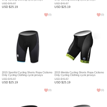
Ciclismo bicicletas maillot ciclismo XXS
Ciclismo bicicletas maillot ciclismo XXS
USD
$
46.87
USD
$
46.87
USD
$
25.19
USD
$
25.19
(
0
)
(
0
)
2015 Sportful Cycling Shorts Ropa Ciclismo
2015 Merida Cycling Shorts Ropa Ciclismo
Only Cycling Clothing cycle jerseys
Only Cycling Clothing cycle jerseys
Ciclismo bicicletas maillot ciclismo XXS
Ciclismo bicicletas maillot ciclismo XXS
USD
$
46.87
USD
$
46.87
USD
$
25.19
USD
$
25.19
(
0
)
(
0
)