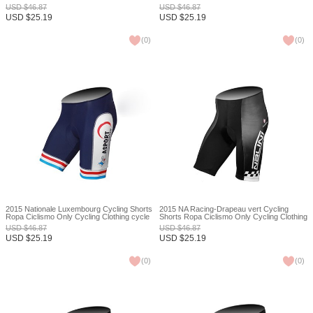
Ciclismo bicicletas maillot ciclismo XXS
jerseys Ciclismo bicicletas maillot ciclismo
USD
$
46.87
USD
$
46.87
XXS
USD
$
25.19
USD
$
25.19
(
0
)
(
0
)
2015 Nationale Luxembourg Cycling Shorts
2015 NA Racing-Drapeau vert Cycling
Ropa Ciclismo Only Cycling Clothing cycle
Shorts Ropa Ciclismo Only Cycling Clothing
jerseys Ciclismo bicicletas maillot ciclismo
cycle jerseys Ciclismo bicicletas maillot
USD
$
46.87
USD
$
46.87
XXS
ciclismo XXS
USD
$
25.19
USD
$
25.19
(
0
)
(
0
)