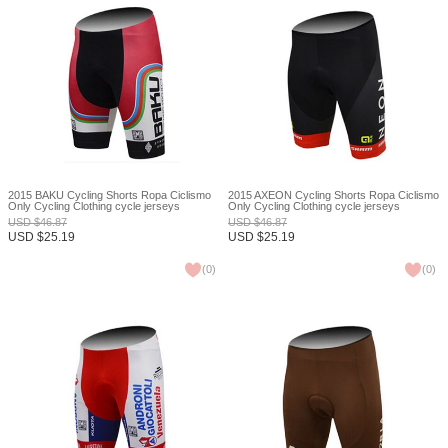
2015 BAKU Cycling Shorts Ropa Ciclismo
2015 AXEON Cycling Shorts Ropa Ciclismo
Only Cycling Clothing cycle jerseys
Only Cycling Clothing cycle jerseys
Ciclismo bicicletas maillot ciclismo XXS
Ciclismo bicicletas maillot ciclismo XXS
USD
$
46.87
USD
$
46.87
USD
$
25.19
USD
$
25.19
(
0
)
(
0
)