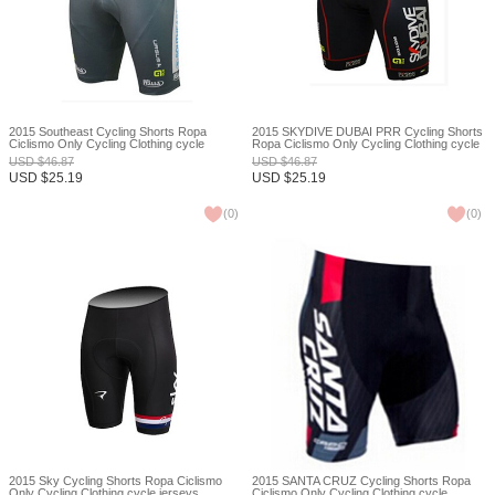
2015 Southeast Cycling Shorts Ropa
2015 SKYDIVE DUBAI PRR Cycling Shorts
Ciclismo Only Cycling Clothing cycle
Ropa Ciclismo Only Cycling Clothing cycle
jerseys Ciclismo bicicletas maillot ciclismo
jerseys Ciclismo bicicletas maillot ciclismo
USD
$
46.87
USD
$
46.87
XXS
XXS
USD
$
25.19
USD
$
25.19
(
0
)
(
0
)
2015 Sky Cycling Shorts Ropa Ciclismo
2015 SANTA CRUZ Cycling Shorts Ropa
Only Cycling Clothing cycle jerseys
Ciclismo Only Cycling Clothing cycle