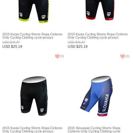
2015 Kuota Cycling Shorts Ropa Ciclismo
2015 Kuota Cycling Shorts Ropa Ciclismo
Only Cycling Clothing cycle jerseys
Only Cycling Clothing cycle jerseys
Ciclismo bicicletas maillot ciclismo XXS
Ciclismo bicicletas maillot ciclismo XXS
USD
$
46.87
USD
$
46.87
USD
$
25.19
USD
$
25.19
(
0
)
(
0
)
2015 Kuota Cycling Shorts Ropa Ciclismo
2015 Slovaquie Cycling Shorts Ropa
Only Cycling Clothing cycle jerseys
Ciclismo Only Cycling Clothing cycle