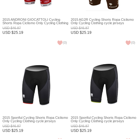
2015 ANDRONI GIOCATTOLI Cycling
2015 AG2R Cycling Shorts Ropa Ciclismo
Shorts Ropa Ciclismo Only Cycling Clothing
Only Cycling Clothing cycle jerseys
cycle jerseys Ciclismo bicicletas maillot
Ciclismo bicicletas maillot ciclismo XXS
USD
$
46.87
USD
$
46.87
ciclismo XXS
USD
$
25.19
USD
$
25.19
(
0
)
(
0
)
2015 Sportful Cycling Shorts Ropa Ciclismo
2015 Sportful Cycling Shorts Ropa Ciclismo
Only Cycling Clothing cycle jerseys
Only Cycling Clothing cycle jerseys
Ciclismo bicicletas maillot ciclismo XXS
Ciclismo bicicletas maillot ciclismo XXS
USD
$
46.87
USD
$
46.87
USD
$
25.19
USD
$
25.19