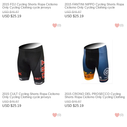
2015 FDJ Cycling Shorts Ropa Ciclismo
2015 FANTINI NIPPO Cycling Shorts Ropa
Only Cycling Clothing cycle jerseys
Ciclismo Only Cycling Clothing cycle
Ciclismo bicicletas maillot ciclismo XXS
jerseys Ciclismo bicicletas maillot ciclismo
USD
$
46.87
USD
$
46.87
XXS
USD
$
25.19
USD
$
25.19
(
0
)
(
0
)
2015 CULT Cycling Shorts Ropa Ciclismo
2015 CRONO DEL PROSECCO Cycling
Only Cycling Clothing cycle jerseys
Shorts Ropa Ciclismo Only Cycling Clothing
Ciclismo bicicletas maillot ciclismo XXS
cycle jerseys Ciclismo bicicletas maillot
USD
$
46.87
USD
$
46.87
ciclismo XXS
USD
$
25.19
USD
$
25.19
(
0
)
(
0
)