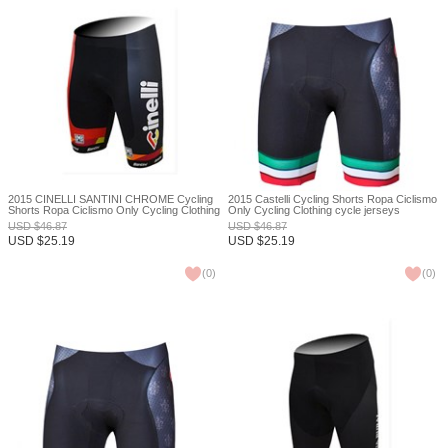
2015 CINELLI SANTINI CHROME Cycling
2015 Castelli Cycling Shorts Ropa Ciclismo
Shorts Ropa Ciclismo Only Cycling Clothing
Only Cycling Clothing cycle jerseys
cycle jerseys Ciclismo bicicletas maillot
Ciclismo bicicletas maillot ciclismo XXS
USD
$
46.87
USD
$
46.87
ciclismo XXS
USD
$
25.19
USD
$
25.19
(
0
)
(
0
)