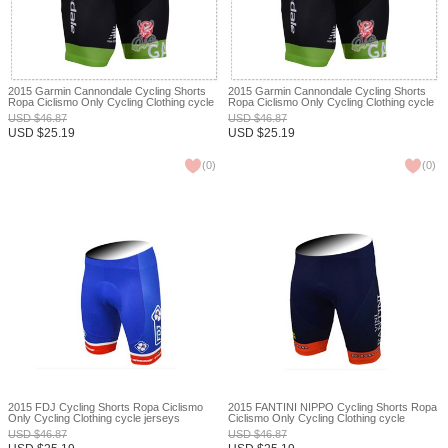
2015 Garmin Cannondale Cycling Shorts
2015 Garmin Cannondale Cycling Shorts
Ropa Ciclismo Only Cycling Clothing cycle
Ropa Ciclismo Only Cycling Clothing cycle
jerseys Ciclismo bicicletas maillot ciclismo
jerseys Ciclismo bicicletas maillot ciclismo
USD
$
46.87
USD
$
46.87
XXS
XXS
USD
$
25.19
USD
$
25.19
(
0
)
(
0
)
2015 FDJ Cycling Shorts Ropa Ciclismo
2015 FANTINI NIPPO Cycling Shorts Ropa
Only Cycling Clothing cycle jerseys
Ciclismo Only Cycling Clothing cycle
Ciclismo bicicletas maillot ciclismo XXS
jerseys Ciclismo bicicletas maillot ciclismo
USD
$
46.87
USD
$
46.87
XXS