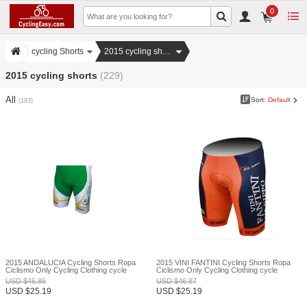
0
cycling Shorts
2015 cycling shorts
2015 cycling shorts
(229)
All
Sort:
Default
(183)
2015 ANDALUCIA Cycling Shorts Ropa
2015 VINI FANTINI Cycling Shorts Ropa
Ciclismo Only Cycling Clothing cycle
Ciclismo Only Cycling Clothing cycle
jerseys Ciclismo bicicletas maillot ciclismo
jerseys Ciclismo bicicletas maillot ciclismo
USD
$
46.86
USD
$
46.87
XXS
XXS
USD
$
25.19
USD
$
25.19