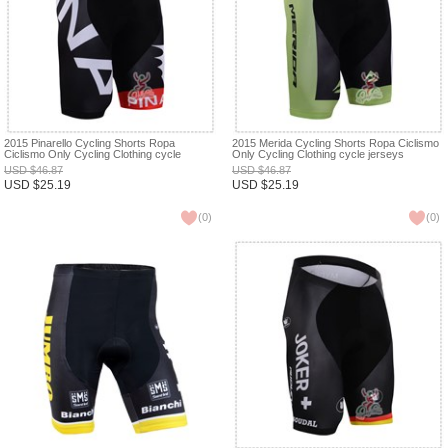
2015 Pinarello Cycling Shorts Ropa
2015 Merida Cycling Shorts Ropa Ciclismo
Ciclismo Only Cycling Clothing cycle
Only Cycling Clothing cycle jerseys
jerseys Ciclismo bicicletas maillot ciclismo
Ciclismo bicicletas maillot ciclismo XXS
USD
$
46.87
USD
$
46.87
XXS
USD
$
25.19
USD
$
25.19
(
0
)
(
0
)