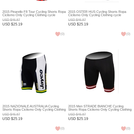
2015 Pinarello F8 Tour Cycling Shorts Ropa
2015 OSTER HUS Cycling Shorts Ropa
Ciclismo Only Cycling Clothing cycle
Ciclismo Only Cycling Clothing cycle
jerseys Ciclismo bicicletas maillot ciclismo
jerseys Ciclismo bicicletas maillot ciclismo
USD
$
46.87
USD
$
46.87
XXS
XXS
USD
$
25.19
USD
$
25.19
(
0
)
(
0
)
2015 NAZIONALE AUSTRALIA Cycling
2015 Men STRADE BIANCHE Cycling
Shorts Ropa Ciclismo Only Cycling Clothing
Shorts Ropa Ciclismo Only Cycling Clothing
cycle jerseys Ciclismo bicicletas maillot
cycle jerseys Ciclismo bicicletas maillot
USD
$
46.87
USD
$
46.87
ciclismo XXS
ciclismo XXS
USD
$
25.19
USD
$
25.19
(
0
)
(
0
)