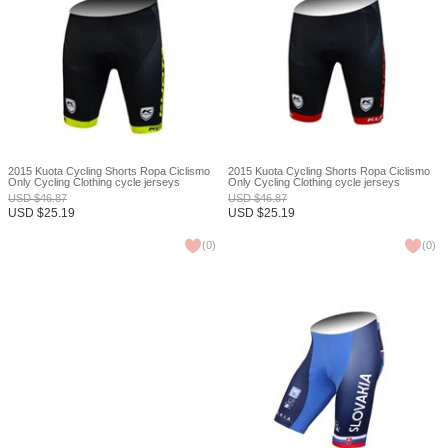
2015 Kuota Cycling Shorts Ropa Ciclismo
2015 Kuota Cycling Shorts Ropa Ciclismo
Only Cycling Clothing cycle jerseys
Only Cycling Clothing cycle jerseys
Ciclismo bicicletas maillot ciclismo XXS
Ciclismo bicicletas maillot ciclismo XXS
USD
$
46.87
USD
$
46.87
USD
$
25.19
USD
$
25.19
(
0
)
(
0
)