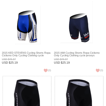
2015 KED STEVENS Cycling Shorts Ropa
2015 IAM Cycling Shorts Ropa Ciclismo
Ciclismo Only Cycling Clothing cycle
Only Cycling Clothing cycle jerseys
jerseys Ciclismo bicicletas maillot ciclismo
Ciclismo bicicletas maillot ciclismo XXS
USD
$
46.87
USD
$
46.87
XXS
USD
$
25.19
USD
$
25.19
(
0
)
(
0
)