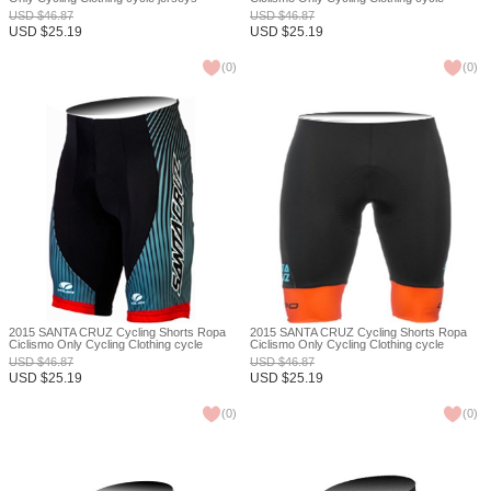
Ciclismo bicicletas maillot ciclismo XXS
jerseys Ciclismo bicicletas maillot ciclismo
USD
$
46.87
USD
$
46.87
XXS
USD
$
25.19
USD
$
25.19
(
0
)
(
0
)
2015 SANTA CRUZ Cycling Shorts Ropa
2015 SANTA CRUZ Cycling Shorts Ropa
Ciclismo Only Cycling Clothing cycle
Ciclismo Only Cycling Clothing cycle
jerseys Ciclismo bicicletas maillot ciclismo
jerseys Ciclismo bicicletas maillot ciclismo
USD
$
46.87
USD
$
46.87
XXS
XXS
USD
$
25.19
USD
$
25.19
(
0
)
(
0
)