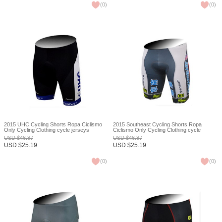
(
0
)
(
0
)
2015 UHC Cycling Shorts Ropa Ciclismo
2015 Southeast Cycling Shorts Ropa
Only Cycling Clothing cycle jerseys
Ciclismo Only Cycling Clothing cycle
Ciclismo bicicletas maillot ciclismo XXS
jerseys Ciclismo bicicletas maillot ciclismo
USD
$
46.87
USD
$
46.87
XXS
USD
$
25.19
USD
$
25.19
(
0
)
(
0
)