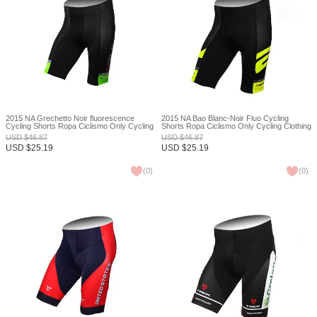
2015 NA Grechetto Noir fluorescence
2015 NA Bao Blanc-Noir Fluo Cycling
Cycling Shorts Ropa Ciclismo Only Cycling
Shorts Ropa Ciclismo Only Cycling Clothing
Clothing cycle jerseys Ciclismo bicicletas
cycle jerseys Ciclismo bicicletas maillot
USD
$
46.87
USD
$
46.87
maillot ciclismo XXS
ciclismo XXS
USD
$
25.19
USD
$
25.19
(
0
)
(
0
)