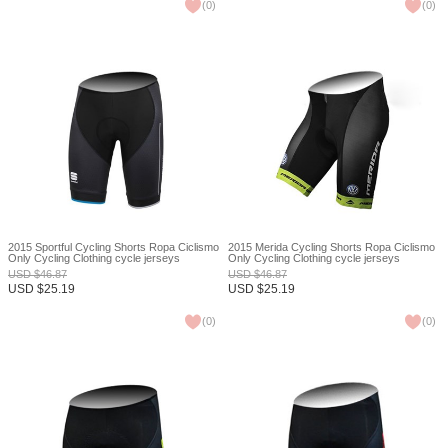
(
0
)
(
0
)
2015 Sportful Cycling Shorts Ropa Ciclismo
2015 Merida Cycling Shorts Ropa Ciclismo
Only Cycling Clothing cycle jerseys
Only Cycling Clothing cycle jerseys
Ciclismo bicicletas maillot ciclismo XXS
Ciclismo bicicletas maillot ciclismo XXS
USD
$
46.87
USD
$
46.87
USD
$
25.19
USD
$
25.19
(
0
)
(
0
)