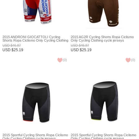
2015 ANDRONI GIOCATTOLI Cycling
2015 AG2R Cycling Shorts Ropa Ciclismo
Shorts Ropa Ciclismo Only Cycling Clothing
Only Cycling Clothing cycle jerseys
cycle jerseys Ciclismo bicicletas maillot
Ciclismo bicicletas maillot ciclismo XXS
USD
$
46.87
USD
$
46.87
ciclismo XXS
USD
$
25.19
USD
$
25.19
(
0
)
(
0
)
2015 Sportful Cycling Shorts Ropa Ciclismo
2015 Sportful Cycling Shorts Ropa Ciclismo
Only Cycling Clothing cycle jerseys
Only Cycling Clothing cycle jerseys