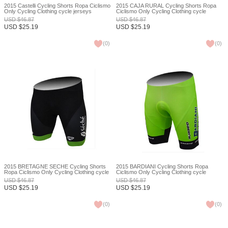
2015 Castelli Cycling Shorts Ropa Ciclismo
2015 CAJA RURAL Cycling Shorts Ropa
Only Cycling Clothing cycle jerseys
Ciclismo Only Cycling Clothing cycle
Ciclismo bicicletas maillot ciclismo XXS
jerseys Ciclismo bicicletas maillot ciclismo
USD
$
46.87
USD
$
46.87
XXS
USD
$
25.19
USD
$
25.19
(
0
)
(
0
)
2015 BRETAGNE SÉCHÉ Cycling Shorts
2015 BARDIANI Cycling Shorts Ropa
Ropa Ciclismo Only Cycling Clothing cycle
Ciclismo Only Cycling Clothing cycle
jerseys Ciclismo bicicletas maillot ciclismo
jerseys Ciclismo bicicletas maillot ciclismo
USD
$
46.87
USD
$
46.87
XXS
XXS
USD
$
25.19
USD
$
25.19
(
0
)
(
0
)