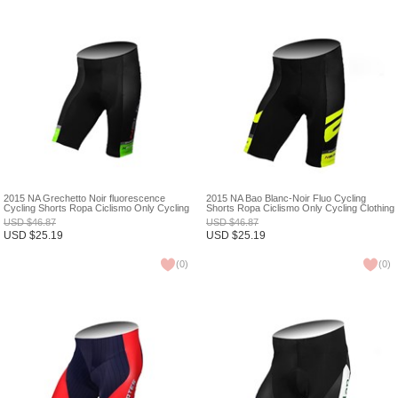
2015 NA Grechetto Noir fluorescence
2015 NA Bao Blanc-Noir Fluo Cycling
Cycling Shorts Ropa Ciclismo Only Cycling
Shorts Ropa Ciclismo Only Cycling Clothing
Clothing cycle jerseys Ciclismo bicicletas
cycle jerseys Ciclismo bicicletas maillot
USD
$
46.87
USD
$
46.87
maillot ciclismo XXS
ciclismo XXS
USD
$
25.19
USD
$
25.19
(
0
)
(
0
)