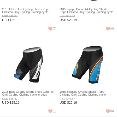
2015 États-Unis Cycling Shorts Ropa
2015 Équipe Crelan AA Cycling Shorts
Ciclismo Only Cycling Clothing cycle
Ropa Ciclismo Only Cycling Clothing cycle
jerseys Ciclismo bicicletas maillot ciclismo
jerseys Ciclismo bicicletas maillot ciclismo
USD
$
46.87
USD
$
46.87
XXS
XXS
USD
$
25.19
USD
$
25.19
(
0
)
(
0
)
2015 Bulls Cycling Shorts Ropa Ciclismo
2015 Belgique Cycling Shorts Ropa
Only Cycling Clothing cycle jerseys
Ciclismo Only Cycling Clothing cycle
Ciclismo bicicletas maillot ciclismo XXS
jerseys Ciclismo bicicletas maillot ciclismo
USD
$
46.87
USD
$
46.87
XXS
USD
$
25.19
USD
$
25.19
(
0
)
(
0
)