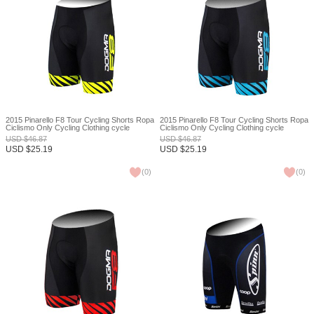
2015 Pinarello F8 Tour Cycling Shorts Ropa
2015 Pinarello F8 Tour Cycling Shorts Ropa
Ciclismo Only Cycling Clothing cycle
Ciclismo Only Cycling Clothing cycle
jerseys Ciclismo bicicletas maillot ciclismo
jerseys Ciclismo bicicletas maillot ciclismo
USD
$
46.87
USD
$
46.87
XXS
XXS
USD
$
25.19
USD
$
25.19
(
0
)
(
0
)