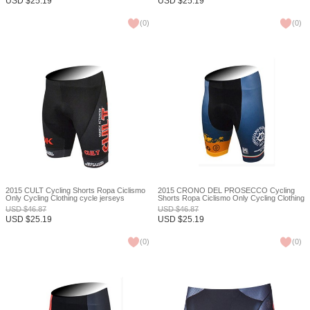
USD
$
25.19
USD
$
25.19
(
0
)
(
0
)
2015 CULT Cycling Shorts Ropa Ciclismo
2015 CRONO DEL PROSECCO Cycling
Only Cycling Clothing cycle jerseys
Shorts Ropa Ciclismo Only Cycling Clothing
Ciclismo bicicletas maillot ciclismo XXS
cycle jerseys Ciclismo bicicletas maillot
USD
$
46.87
USD
$
46.87
ciclismo XXS
USD
$
25.19
USD
$
25.19
(
0
)
(
0
)