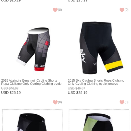
USD
$
25.19
USD
$
25.19
(
0
)
(
0
)
2015 Atteindre Benz noir Cycling Shorts
2015 Sky Cycling Shorts Ropa Ciclismo
Ropa Ciclismo Only Cycling Clothing cycle
Only Cycling Clothing cycle jerseys
jerseys Ciclismo bicicletas maillot ciclismo
Ciclismo bicicletas maillot ciclismo XXS
USD
$
46.87
USD
$
46.87
XXS
USD
$
25.19
USD
$
25.19
(
0
)
(
0
)