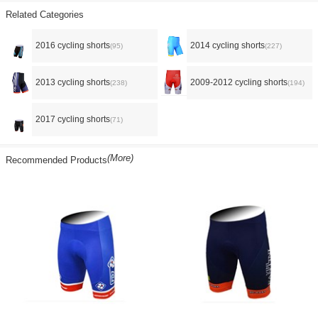
Related Categories
2016 cycling shorts
2014 cycling shorts
(95)
(227)
2013 cycling shorts
2009-2012 cycling shorts
(238)
(194)
2017 cycling shorts
(71)
(More)
Recommended Products